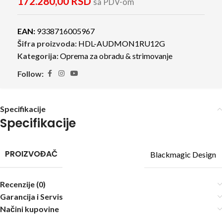
172.280,00
RSD
sa PDV-om
EAN:
9338716005967
Šifra proizvoda:
HDL-AUDMON1RU12G
Kategorija:
Oprema za obradu & strimovanje
Follow:
Specifikacije
Specifikacije
PROIZVOĐAČ
Blackmagic Design
Recenzije (0)
Garancija i Servis
Načini kupovine