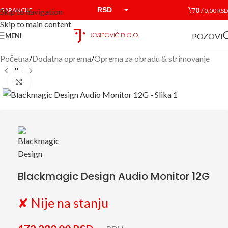
RSD
0
GARANCIJE
/
0,00
RSD
Skip to navigation
Skip to main content
EUR
POZOVI
MENI
Početna
/
Dodatna oprema
/
Oprema za obradu & strimovanje
Click to enlarge
Blackmagic Design Audio Monitor 12G
✘ Nije na stanju