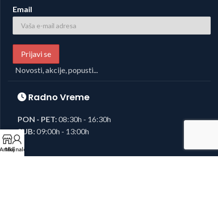
Email
Novosti, akcije, popusti...
Radno Vreme
PON - PET:
08:30h - 16:30h
SUB:
09:00h - 13:00h
Artikli
Moj nalog
Foto i Video oprema,
Josipovic d.o.o.
2023, sva prava zadržana.
Developed by
38K Media
.