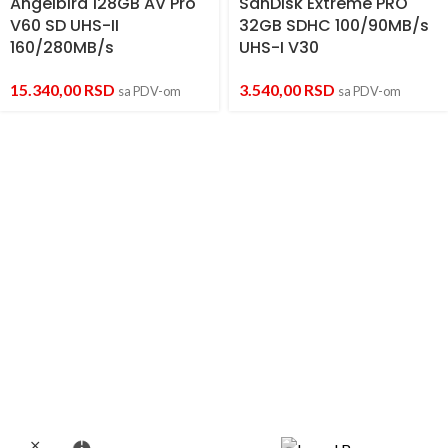
Angelbird 128GB AV Pro
SanDisk Extreme PRO
V60 SD UHS-II
32GB SDHC 100/90MB/s
160/280MB/s
UHS-I V30
15.340,00
RSD
3.540,00
RSD
sa PDV-om
sa PDV-om