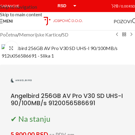
RSD
0
GARANCIJE
/
0,00
RSD
Skip to navigation
Skip to main content
EUR
POZOVI
MENI
Početna
/
Memorijske Kartice
/
SD
Click to enlarge
Angelbird 256GB AV Pro V30 SD UHS-I
90/100MB/s 9120056586691
✔ Na stanju
5.900,00
RSD