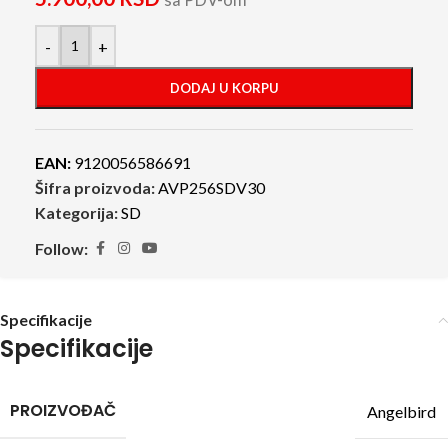
sa PDV-om
-
+
DODAJ U KORPU
EAN:
9120056586691
Šifra proizvoda:
AVP256SDV30
Kategorija:
SD
Follow:
Specifikacije
Specifikacije
PROIZVOĐAČ
Angelbird