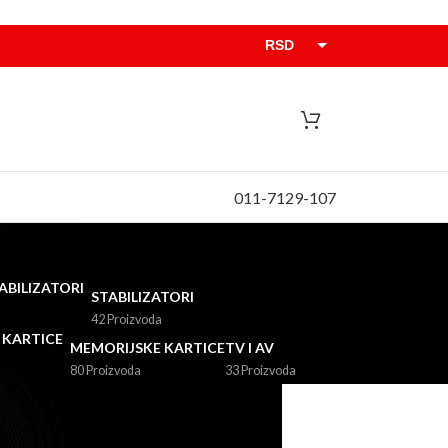
RSD
EUR
011-7129-107
STABILIZATORI
42 Proizvoda
MEMORIJSKE KARTICE
TV I AV
80 Proizvoda
33 Proizvoda