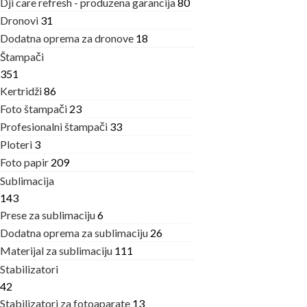
Dji care refresh - produzena garancija
80
Dronovi
31
Dodatna oprema za dronove
18
Štampači
351
Kertridži
86
Foto štampači
23
Profesionalni štampači
33
Ploteri
3
Foto papir
209
Sublimacija
143
Prese za sublimaciju
6
Dodatna oprema za sublimaciju
26
Materijal za sublimaciju
111
Stabilizatori
42
Stabilizatori za fotoaparate
13