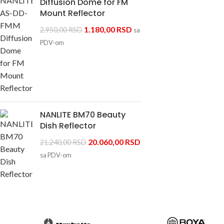
Diffusion Dome for FM
Mount Reflector
1.180,00
RSD
2.950,00
RSD
sa
PDV-om
NANLITE BM70 Beauty
Dish Reflector
20.060,00
RSD
21.240,00
RSD
sa PDV-om