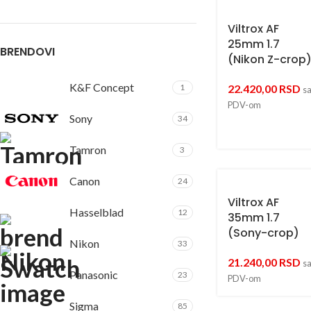
Viltrox AF
25mm 1.7
BRENDOVI
(Nikon Z-crop
K&F Concept
1
22.420,00
RSD
s
PDV-om
Sony
34
Tamron
3
Canon
24
Viltrox AF
Hasselblad
12
35mm 1.7
(Sony-crop)
Nikon
33
21.240,00
RSD
s
Panasonic
23
PDV-om
Sigma
85