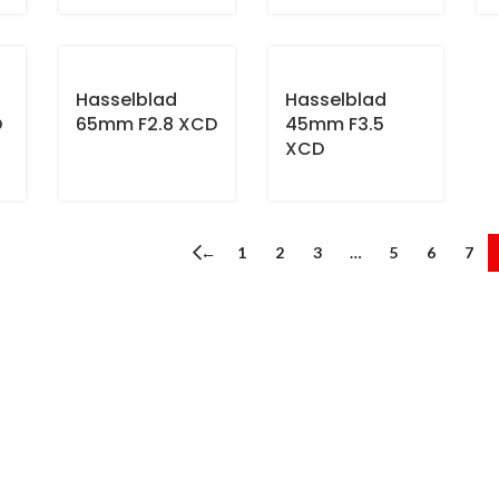
Hasselblad
Hasselblad
D
65mm F2.8 XCD
45mm F3.5
XCD
←
1
2
3
…
5
6
7