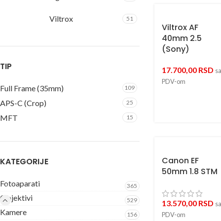
Viltrox
51
Viltrox AF
40mm 2.5
(Sony)
TIP
17.700,00
RSD
s
PDV-om
Full Frame (35mm)
109
APS-C (Crop)
25
MFT
15
Canon EF
KATEGORIJE
50mm 1.8 STM
Fotoaparati
365
Objektivi
529
13.570,00
RSD
s
Kamere
156
PDV-om