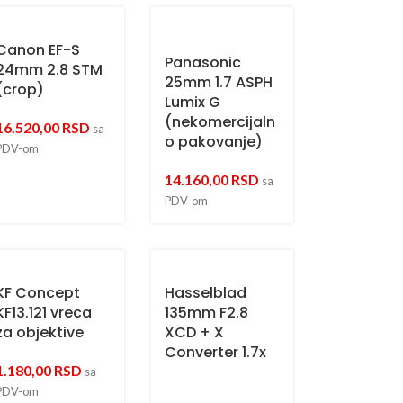
Canon EF-S
Panasonic
24mm 2.8 STM
25mm 1.7 ASPH
(crop)
Lumix G
(nekomercijaln
16.520,00
RSD
sa
o pakovanje)
PDV-om
14.160,00
RSD
sa
PDV-om
KF Concept
Hasselblad
KF13.121 vreca
135mm F2.8
za objektive
XCD + X
Converter 1.7x
1.180,00
RSD
sa
PDV-om