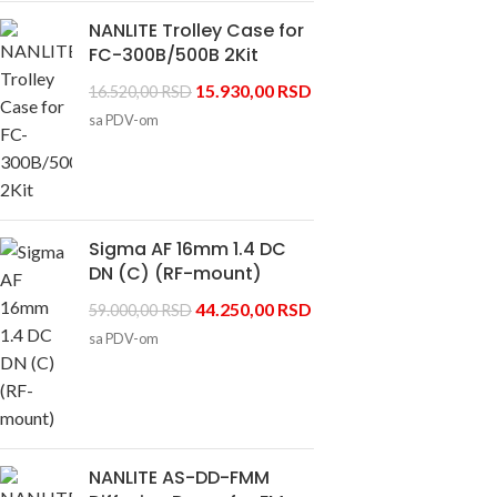
NANLITE Trolley Case for
FC-300B/500B 2Kit
15.930,00
RSD
16.520,00
RSD
sa PDV-om
Sigma AF 16mm 1.4 DC
DN (C) (RF-mount)
44.250,00
RSD
59.000,00
RSD
sa PDV-om
NANLITE AS-DD-FMM