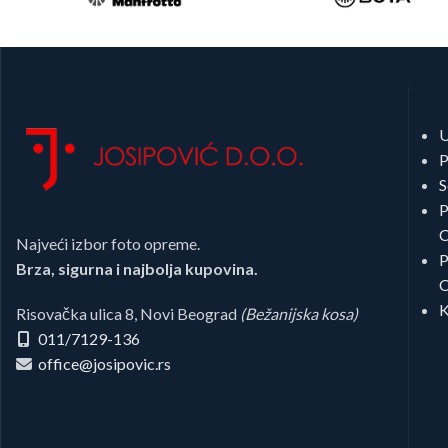
U
P
S
P
C
Najveći izbor foto opreme.
P
Brza, sigurna i najbolja kupovina.
C
K
Risovačka ulica 8, Novi Beograd
(Bežanijska kosa)
011/7129-136
office@josipovic.rs