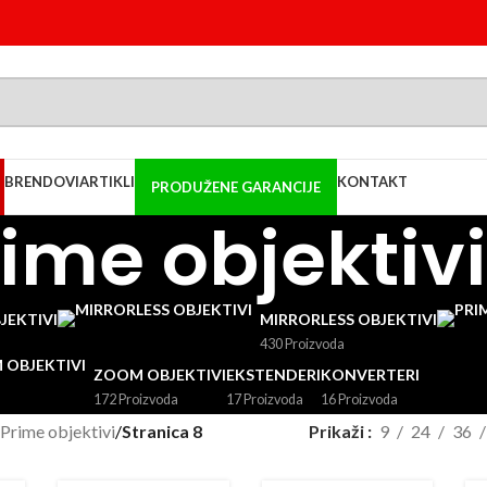
BRENDOVI
ARTIKLI
KONTAKT
PRODUŽENE GARANCIJE
ime objektivi
JEKTIVI
MIRRORLESS OBJEKTIVI
430 Proizvoda
ZOOM OBJEKTIVI
EKSTENDERI
KONVERTERI
172 Proizvoda
17 Proizvoda
16 Proizvoda
Prime objektivi
/
Stranica 8
Prikaži
9
24
36