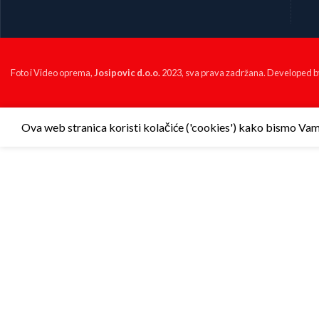
Foto i Video oprema,
Josipovic d.o.o.
2023, sva prava zadržana. Developed 
Ova web stranica koristi kolačiće ('cookies') kako bismo Vam p