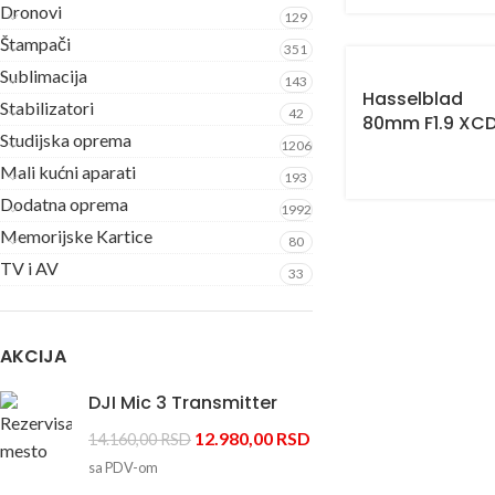
Dronovi
129
Štampači
351
Sublimacija
143
Hasselblad
Stabilizatori
42
80mm F1.9 XC
Studijska oprema
1206
Mali kućni aparati
193
Dodatna oprema
1992
Memorijske Kartice
80
TV i AV
33
AKCIJA
DJI Mic 3 Transmitter
12.980,00
RSD
14.160,00
RSD
sa PDV-om