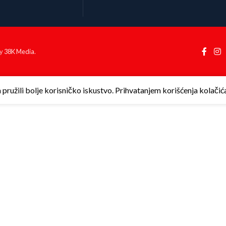
by
38K Media
.
ružili bolje korisničko iskustvo. Prihvatanjem korišćenja kolačića 