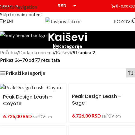
RSD
0
GARANCIJE
/
0,00
RSD
Skip to navigation
Skip to main content
EUR
POZOVI
MENI
Kaiševi
Kategorije
Početna
/
Dodatna oprema
/
Kaiševi
/
Stranica 2
Prikaz 36–70 od 77 rezultata
Prikaži kategorije
Peak Design Leash –
Peak Design Leash –
Sage
Coyote
6.726,00
RSD
6.726,00
RSD
sa PDV-om
sa PDV-om