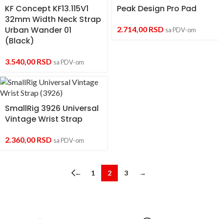
KF Concept KF13.115V1
Peak Design Pro Pad
32mm Width Neck Strap
Urban Wander 01
2.714,00
RSD
sa PDV-om
(Black)
3.540,00
RSD
sa PDV-om
SmallRig 3926 Universal
Vintage Wrist Strap
2.360,00
RSD
sa PDV-om
←
1
2
3
→