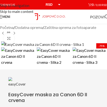
RSD
0
GARANCIJE
/
0,00
RSD
Skip to navigation
Skip to main content
EUR
POZOVI
MENI
Početna
/
Dodatna oprema
/
Zaštitna oprema za fotoaparate
Click to enlarge
-75%
EasyCover maska za Canon 6D II
crvena