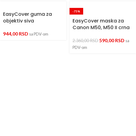
-75%
EasyCover guma za
objektiv siva
EasyCover maska za
Canon M50, M50 II crna
944,00
RSD
sa PDV-om
590,00
RSD
2.360,00
RSD
sa
PDV-om