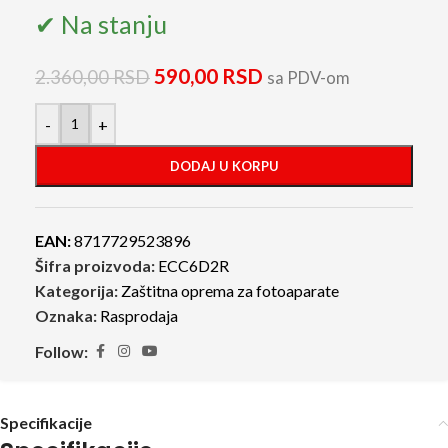
✔ Na stanju
590,00
RSD
2.360,00
RSD
sa PDV-om
-
+
DODAJ U KORPU
EAN:
8717729523896
Šifra proizvoda:
ECC6D2R
Kategorija:
Zaštitna oprema za fotoaparate
Oznaka:
Rasprodaja
Follow:
Specifikacije