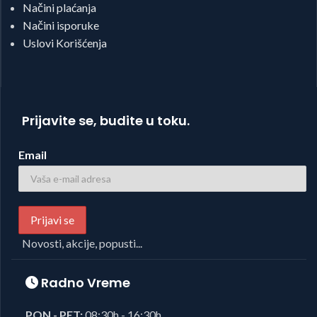
Načini plaćanja
Načini isporuke
Uslovi Korišćenja
Prijavite se, budite u toku.
Email
Novosti, akcije, popusti...
Radno Vreme
PON - PET:
08:30h - 16:30h