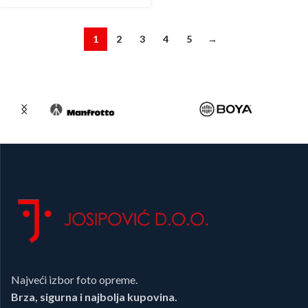
1
2
3
4
5
→
Najveći izbor foto opreme.
Brza, sigurna i najbolja kupovina.