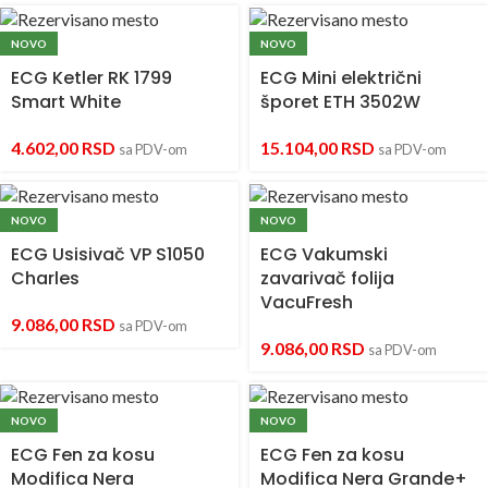
NOVO
NOVO
ECG Ketler RK 1799
ECG Mini električni
Smart White
šporet ETH 3502W
4.602,00
RSD
15.104,00
RSD
sa PDV-om
sa PDV-om
NOVO
NOVO
ECG Usisivač VP S1050
ECG Vakumski
Charles
zavarivač folija
VacuFresh
9.086,00
RSD
sa PDV-om
9.086,00
RSD
sa PDV-om
NOVO
NOVO
ECG Fen za kosu
ECG Fen za kosu
Modifica Nera
Modifica Nera Grande+