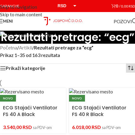
RSD
0
GARANCIJE
/
0,00
RSD
Skip to navigation
Skip to main content
EUR
POZOVI
MENI
Rezultati pretrage: “ecg”
Početna
/
Artikli
/
Rezultati pretrage za “ecg”
Prikaz 1–35 od 163 rezultata
Prikaži kategorije
NOVO
NOVO
ECG Stajaći Ventilator
ECG Stajaći Ventilator
FS 40 A Black
FS 40 R Black
3.540,00
RSD
6.018,00
RSD
sa PDV-om
sa PDV-om